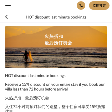
立即预定
Toggle
navigation
HOT discount last minute bookings
下
面
是
一
个
轮
播
插
件
(Carousel)。
HOT discount last minute bookings
要
浏
Receive a 15% discount on your entire stay if you book our
览
villa less than 72 hours before arrival
图
片，
火热折扣 最后预订机会
请
向
入住72小时前预订我们的别墅，整个住宿可享受15%折扣
左
优惠