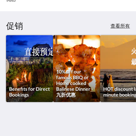
或
向
右
滑
促销
动，
查看所有
或
点
击
下
一
页
或
10% off our
上
famous BBQ or
一
Home cooked
页
Benefits for Direct
Balinese Dinner -
HOT discount l
按
Bookings
九折优惠
minute bookin
钮。
Private Villas of Bali - 峇里私人別墅
Jl Pura Melang Kelod, Desa Kutuh